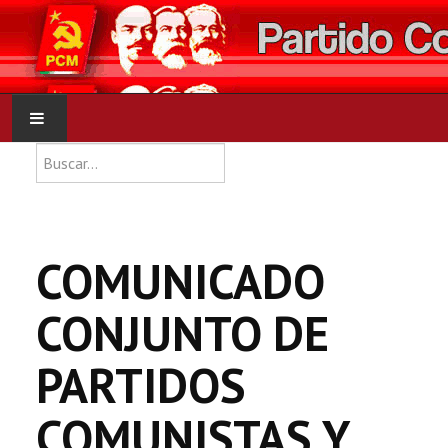
Type 2 or more characters for res
Buscar
INICIO
PCM
COMUNICADO
NOTICIAS
CONJUNTO DE
DOCUMENTOS
PARTIDOS
COMUNISTAS Y