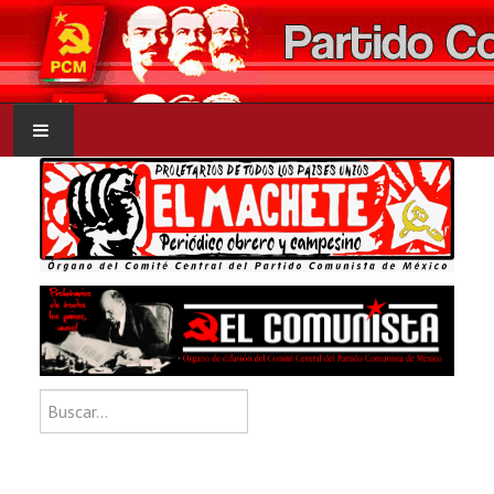
INICIO
PCM
NOTICIAS
DOCUMENTOS
Type 2 or more characters for res
Buscar