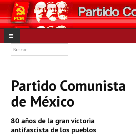
Type 2 or more characters for res
Buscar
INICIO
PCM
Partido Comunista
NOTICIAS
de México
DOCUMENTOS
80 años de la gran victoria
antifascista de los pueblos