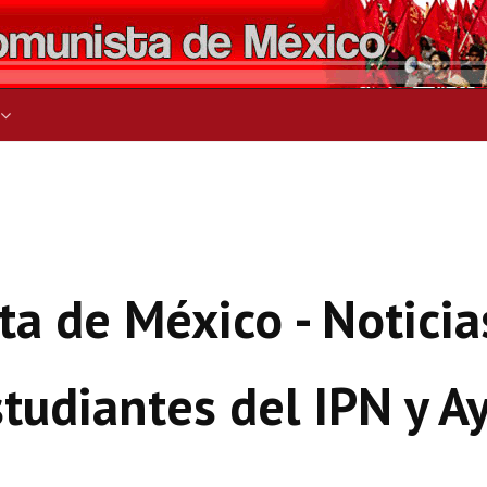
ers for results.
a de México - Noticia
studiantes del IPN y A