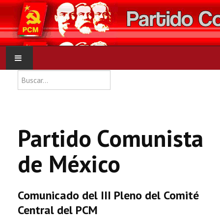
Type 2 or more characters for res
Buscar
INICIO
PCM
Partido Comunista
NOTICIAS
de México
DOCUMENTOS
Comunicado del III Pleno del Comité
Central del PCM