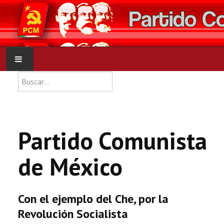
Type 2 or more characters for res
Buscar
INICIO
PCM
Partido Comunista
NOTICIAS
de México
DOCUMENTOS
Con el ejemplo del Che, por la
Revolución Socialista