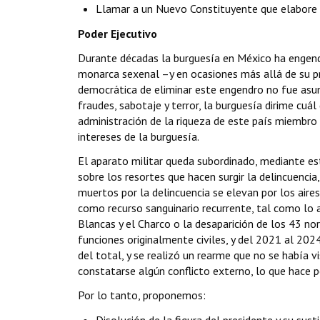
Llamar a un Nuevo Constituyente que elabore y
Poder Ejecutivo
Durante décadas la burguesía en México ha engendr
monarca sexenal –y en ocasiones más allá de su prop
democrática de eliminar este engendro no fue asum
fraudes, sabotaje y terror, la burguesía dirime cuá
administración de la riqueza de este país miembro d
intereses de la burguesía.
El aparato militar queda subordinado, mediante est
sobre los resortes que hacen surgir la delincuencia
muertos por la delincuencia se elevan por los aires
como recurso sanguinario recurrente, tal como lo a
Blancas y el Charco o la desaparición de los 43 n
funciones originalmente civiles, y del 2021 al 20
del total, y se realizó un rearme que no se había 
constatarse algún conflicto externo, lo que hace p
Por lo tanto, proponemos: