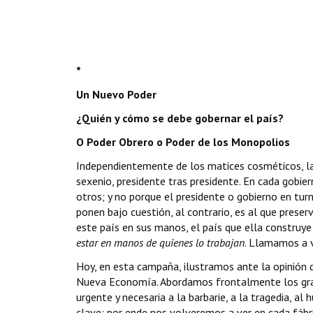
*
Un Nuevo Poder
¿Quién y cómo se debe gobernar el país?
O Poder Obrero o Poder de los Monopolios
Independientemente de los matices cosméticos, las 
sexenio, presidente tras presidente. En cada gobie
otros; y no porque el presidente o gobierno en tur
ponen bajo cuestión, al contrario, es al que prese
este país en sus manos, el país que ella construy
estar en manos de quienes lo trabajan
. Llamamos a 
Hoy, en esta campaña, ilustramos ante la opinión 
Nueva Economía. Abordamos frontalmente los grande
urgente y necesaria a la barbarie, a la tragedia, a
clave; por ende nos volveremos a ver en cada fábr