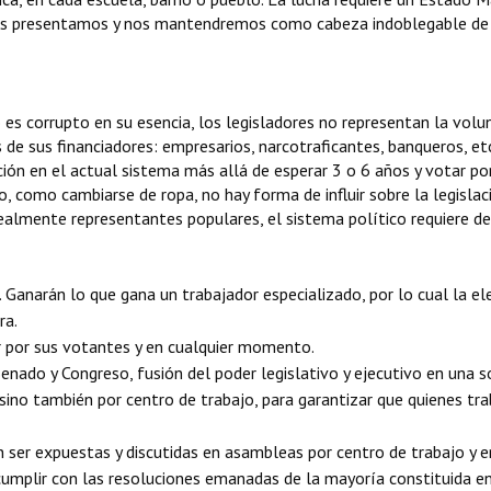
 nos presentamos y nos mantendremos como cabeza indoblegable de l
es corrupto en su esencia, los legisladores no representan la volu
os de sus financiadores: empresarios, narcotraficantes, banqueros, 
ión en el actual sistema más allá de esperar 3 o 6 años y votar po
, como cambiarse de ropa, no hay forma de influir sobre la legisla
ealmente representantes populares, el sistema político requiere de
. Ganarán lo que gana un trabajador especializado, por lo cual la el
ra.
r por sus votantes y en cualquier momento.
enado y Congreso, fusión del poder legislativo y ejecutivo en una 
 sino también por centro de trabajo, para garantizar que quienes tr
ser expuestas y discutidas en asambleas por centro de trabajo y en
 cumplir con las resoluciones emanadas de la mayoría constituida e