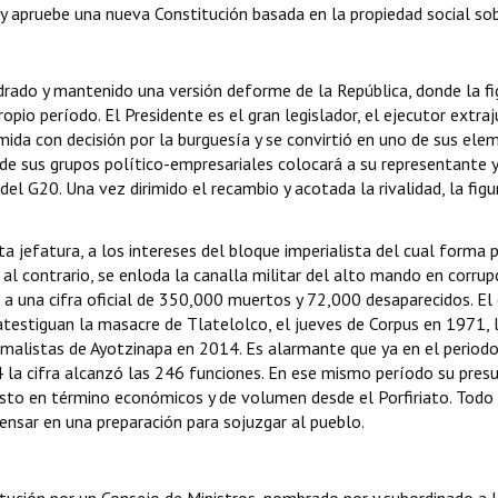
 apruebe una nueva Constitución basada en la propiedad social sob
ado y mantenido una versión deforme de la República, donde la fig
io período. El Presidente es el gran legislador, el ejecutor extraj
ida con decisión por la burguesía y se convirtió en uno de sus ele
l de sus grupos político-empresariales colocará a su representante y,
el G20. Una vez dirimido el recambio y acotada la rivalidad, la figu
a jefatura, a los intereses del bloque imperialista del cual forma 
, al contrario, se enloda la canalla militar del alto mando en corru
 a una cifra oficial de 350,000 muertos y 72,000 desaparecidos. El e
testiguan la masacre de Tlatelolco, el jueves de Corpus en 1971, l
ormalistas de Ayotzinapa en 2014. Es alarmante que ya en el period
24 la cifra alcanzó las 246 funciones. En ese mismo período su pre
visto en término económicos y de volumen desde el Porfiriato. Todo
ensar en una preparación para sojuzgar al pueblo.