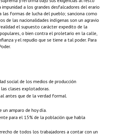
 suprema y reforma bajo sus exigencias al resto
a impunidad a los grandes desfalcadores del erario
za las formas de lucha del pueblo; sanciona como
ros de las nacionalidades indígenas son un agravio
ealidad el supuesto carácter expedito de la
opulares, o bien contra el proletario en la calle,
ianza y el repudio que se tiene a tal poder. Para
Poder.
dad social de los medios de producción
 las clases explotadoras.
ial antes que de la verdad formal.
 de un amparo de hoy día.
ente para el 15% de la población que habla
derecho de todos los trabajadores a contar con un