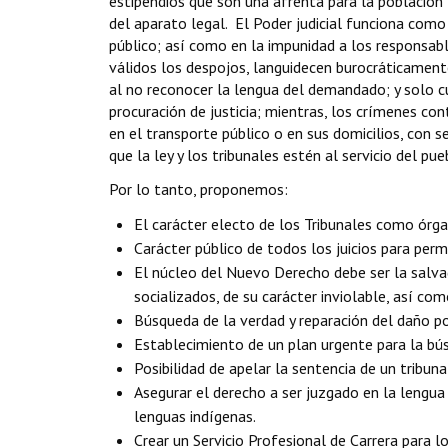
estipendios que son una afrenta para la población
del aparato legal. El Poder judicial funciona com
público; así como en la impunidad a los responsab
válidos los despojos, languidecen burocráticamente
al no reconocer la lengua del demandado; y solo c
procuración de justicia; mientras, los crímenes con
en el transporte público o en sus domicilios, con s
que la ley y los tribunales estén al servicio del p
Por lo tanto, proponemos:
El carácter electo de los Tribunales como órg
Carácter público de todos los juicios para permi
El núcleo del Nuevo Derecho debe ser la salvag
socializados, de su carácter inviolable, así co
Búsqueda de la verdad y reparación del daño po
Establecimiento de un plan urgente para la bús
Posibilidad de apelar la sentencia de un tribuna
Asegurar el derecho a ser juzgado en la lengu
lenguas indígenas.
Crear un Servicio Profesional de Carrera para 