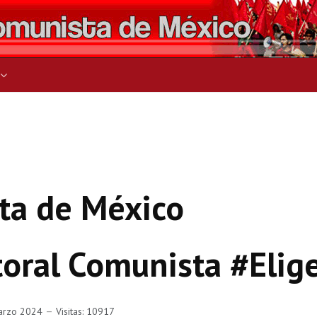
ers for results.
ta de México
toral Comunista #Elig
arzo 2024
Visitas: 10917