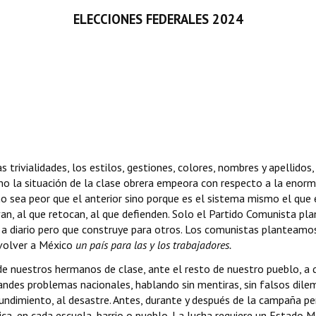
ELECCIONES FEDERALES 2024
trivialidades, los estilos, gestiones, colores, nombres y apellidos
rno la situación de la clase obrera empeora con respecto a la enorm
no sea peor que el anterior sino porque es el sistema mismo el que
rvan, al que retocan, al que defienden. Solo el Partido Comunista pl
e a diario pero que construye para otros. Los comunistas planteam
volver a México
un país para las y los trabajadores.
de nuestros hermanos de clase, ante el resto de nuestro pueblo, a
s problemas nacionales, hablando sin mentiras, sin falsos dilemas
l hundimiento, al desastre. Antes, durante y después de la campaña p
ica, en cada escuela, barrio o pueblo. La lucha requiere un Estad