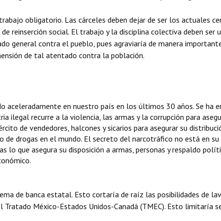
trabajo obligatorio. Las cárceles deben dejar de ser los actuales c
de reinserción social. El trabajo y la disciplina colectiva deben ser 
do general contra el pueblo, pues agraviaría de manera importante
mensión de tal atentado contra la población.
cido aceleradamente en nuestro país en los últimos 30 años. Se ha 
tria ilegal recurre a la violencia, las armas y la corrupción para as
rcito de vendedores, halcones y sicarios para asegurar su distribuc
o de drogas en el mundo. El secreto del narcotráfico no está en su f
s lo que asegura su disposición a armas, personas y respaldo polític
económico.
ema de banca estatal. Esto cortaría de raíz las posibilidades de la
 del Tratado México-Estados Unidos-Canadá (TMEC). Esto limitaría s