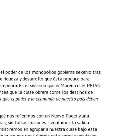
, el poder de los monopolios gobierna sexenio tras
e riqueza y desarrollo que ésta produce para
 empeora. Es el sistema que ni Morena ni el PRIAN
antea que la clase obrera tome los destinos de
os que
el poder y la economía de nuestro país deben
 qué nos referimos con un Nuevo Poder y una
, sin falsas ilusiones; señalamos la salida
ersistiremos en agrupar a nuestra clase bajo esta
o Mayor, no nos postulamos solo como candidatos