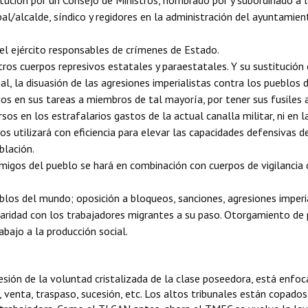
stitución por un Consejo de Ministros, nombrado por y subordinado a
pal/alcalde, síndico y regidores en la administración del ayuntamie
el ejército responsables de crímenes de Estado.
otros cuerpos represivos estatales y paraestatales. Y su sustitución
ial, la disuasión de las agresiones imperialistas contra los pueblos 
dos en sus tareas a miembros de tal mayoría, por tener sus fusiles
rsos en los estrafalarios gastos de la actual canalla militar, ni en
os utilizará con eficiencia para elevar las capacidades defensivas d
blación.
nemigos del pueblo se hará en combinación con cuerpos de vigilancia
blos del mundo; oposición a bloqueos, sanciones, agresiones imperia
idaridad con los trabajadores migrantes a su paso. Otorgamiento de
bajo a la producción social.
sión de la voluntad cristalizada de la clase poseedora, está enfoc
, venta, traspaso, sucesión, etc. Los altos tribunales están copados