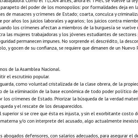
 trabajadora. Como el TLCAN antes, ahora el TMEC se vuelve la ley
o parapeto del poder de los monopolios: por formalidades deja en l
les de masacres y crímenes de Estado; coarta, conculca y criminali
 por años los juicios laborales y agrarios; los juicios contra miemb
uando los crímenes afectan a miembros de la burguesía se vuelve r
tra las mujeres trabajadoras y los jóvenes estudiantes de sectores p
eguridad permanecen impunes. No sorprende el descrédito, la desconf
ueblo, y gocen de su confianza, se requiere que dimanen de un Nuevo 
anos de la Asamblea Nacional.
tir el escrutinio popular.
uarda, como voluntad cristalizada de la clase obrera, de la propie
mo de la eliminación de la base económica de todo poder político de
r los crímenes de Estado. Priorizar la búsqueda de la verdad mater
queda y el rescate de los desaparecidos.
l superior si se cree que ésta es injusta, y sin el exorbitante costo
a materna y/o con interprete del acusado, algo actualmente inexist
los abogados defensores, con salarios adecuados, para asegurar el 