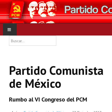
Type 2 or more characters for res
Buscar
INICIO
PCM
Partido Comunista
NOTICIAS
de México
DOCUMENTOS
Rumbo al VI Congreso del PCM