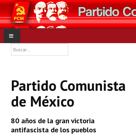
Type 2 or more characters for res
Buscar
INICIO
PCM
Partido Comunista
NOTICIAS
de México
DOCUMENTOS
80 años de la gran victoria
antifascista de los pueblos