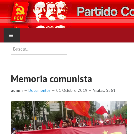
Type 2 or more characters for res
Buscar
INICIO
PCM
Memoria comunista
NOTICIAS
admin
Documentos
01 Octubre 2019
Visitas: 5561
DOCUMENTOS