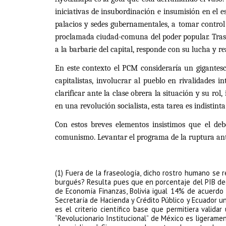
iniciativas de insubordinación e insumisión en el es
palacios y sedes gubernamentales, a tomar control d
proclamada ciudad-comuna del poder popular. Tras c
a la barbarie del capital, responde con su lucha y re
En este contexto el PCM consideraría un gigantesc
capitalistas, involucrar al pueblo en rivalidades i
clarificar ante la clase obrera la situación y su ro
en una revolución socialista, esta tarea es indistin
Con estos breves elementos insistimos que el debe
comunismo. Levantar el programa de la ruptura antica
(1) Fuera de la fraseología, dicho rostro humano se r
burgués? Resulta pues que en porcentaje del PIB ded
de Economía Finanzas, Bolivia igual 14% de acuerdo 
Secretaría de Hacienda y Crédito Público y Ecuador u
es el criterio científico base que permitiera valida
“Revolucionario Institucional” de México es ligeramen