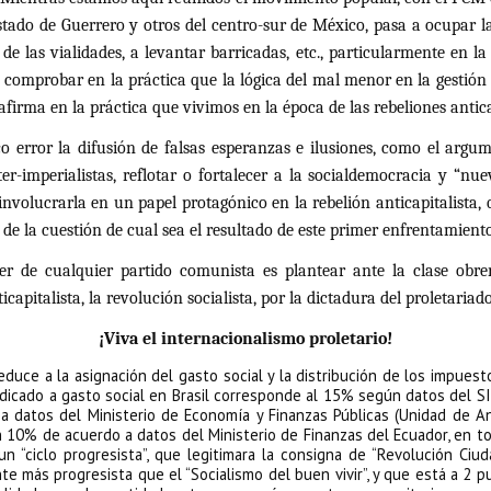
tado de Guerrero y otros del centro-sur de México, pasa a ocupar las
e las vialidades, a levantar barricadas, etc., particularmente en l
omprobar en la práctica que la lógica del mal menor en la gestión d
afirma en la práctica que vivimos en la época de las rebeliones antica
o error la difusión de falsas esperanzas e ilusiones, como el argu
nter-imperialistas, reflotar o fortalecer a la socialdemocracia y “n
l, involucrarla en un papel protagónico en la rebelión anticapitalista,
ta de la cuestión de cual sea el resultado de este primer enfrentamien
r de cualquier partido comunista es plantear ante la clase obrer
pitalista, la revolución socialista, por la dictadura del proletariado
¡Viva el internacionalismo proletario!
educe a la asignación del gasto social y la distribución de los impuest
icado a gasto social en Brasil corresponde al 15% según datos del SI
a datos del Ministerio de Economía y Finanzas Públicas (Unidad de A
n 10% de acuerdo a datos del Ministerio de Finanzas del Ecuador, en t
r un “ciclo progresista”, que legitimara la consigna de “Revolución Ci
te más progresista que el “Socialismo del buen vivir”, y que está a 2 