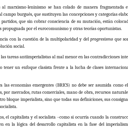
as al marxismo-leninismo se han colado de manera fragmentada en 
l campo burgués, que sustituyen las concepciones y categorías elabor
artidos, que sin cobrar consciencia de su mutación, están colocado
as propugnada por el eurocomunismo y otras teorías oportunistas.
ncia con la cuestión de la multipolaridad y del
progresismo
que son
lución social.
 las tareas antiimperialistas al mal menor en las contradicciones inte
tener un enfoque clasista frente a la lucha de clases internaciona
ra las economías emergentes (BRICS) no debe ser asumida como el p
 por mercados, rutas comerciales, mano de obra, recursos naturales.
o bloque imperialista, sino que todas sus definiciones, sus consign
ocialista.
, el capitalista y el socialista –como si ocurría cuando la construc
 en la lógica del desarrollo capitalista en la fase del imperialism