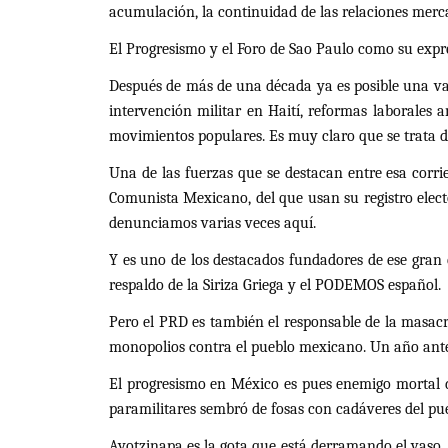
acumulación, la continuidad de las relaciones merca
El Progresismo y el Foro de Sao Paulo como su expre
Después de más de una década ya es posible una val
intervención militar en Haití, reformas laborales a
movimientos populares. Es muy claro que se trata d
Una de las fuerzas que se destacan entre esa corri
Comunista Mexicano, del que usan su registro electo
denunciamos varias veces aquí.
Y es uno de los destacados fundadores de ese gran
respaldo de la Siriza Griega y el PODEMOS español.
Pero el PRD es también el responsable de la masacr
monopolios contra el pueblo mexicano. Un año antes
El progresismo en México es pues enemigo mortal de
paramilitares sembró de fosas con cadáveres del pue
Ayotzinapa es la gota que está derramando el vaso