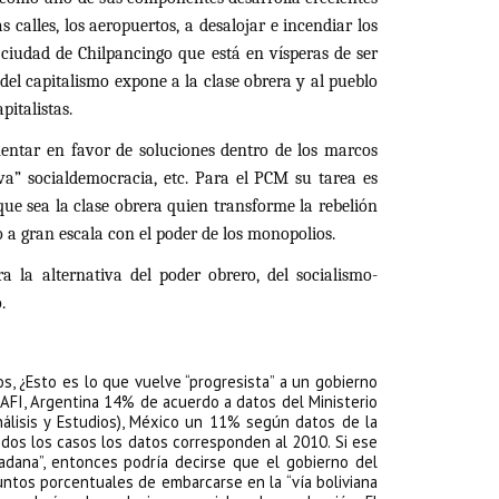
 calles, los aeropuertos, a desalojar e incendiar los
a ciudad de Chilpancingo que está en vísperas de ser
el capitalismo expone a la clase obrera y al pueblo
pitalistas.
mentar en favor de soluciones dentro de los marcos
ueva” socialdemocracia, etc. Para el PCM su tarea es
 que sea la clase obrera quien transforme la rebelión
to a gran escala con el poder de los monopolios.
a la alternativa del poder obrero, del socialismo-
.
os, ¿Esto es lo que vuelve “progresista” a un gobierno
AFI, Argentina 14% de acuerdo a datos del Ministerio
nálisis y Estudios), México un 11% según datos de la
odos los casos los datos corresponden al 2010. Si ese
udadana”, entonces podría decirse que el gobierno del
puntos porcentuales de embarcarse en la “vía boliviana