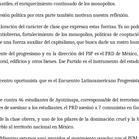
ntiles, el enriquecimiento continuado de los monopolios.
sión política por otra parte también motivan nuestra reflexión.
oración del carácter de clase que expresan estas fuerzas. Ya no pod
ntiobreras, fortalecimiento de los monopolios, políticas de cooptació
e una fuerza auxiliar del capitalismo, que busca darle un rostro hu
ente del progresismo y en la dirección del FSP es el PRD de México, 
ral, edificios y otros bienes. Ese Partido es el instrumento del est
 centro oportunista que es el Encuentro Latinoamericano Progresist
e contra 46 estudiantes de Ayotzinapa, corresponsable del terrorism
 de asesinar a los estudiantes, el PRD asesinó a 7 comunistas en Gu
 la clase obrera, y uno de los pilares de la dominación cruel y la b
blo al territorio nacional en México.
. Mientras estamos aquí reunidos el movimiento popular, con el PCM