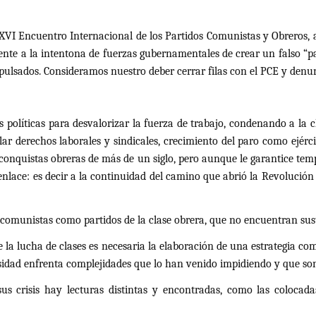
 XVI Encuentro Internacional de los Partidos Comunistas y Obreros, 
ente a la intentona de fuerzas gubernamentales de crear un falso “p
pulsados. Consideramos nuestro deber cerrar filas con el PCE y denun
ivas políticas para desvalorizar la fuerza de trabajo, condenando a l
lar derechos laborales y sindicales, crecimiento del paro como ejér
s conquistas obreras de más de un siglo, pero aunque le garantice te
nlace: es decir a la continuidad del camino que abrió la Revolución 
os comunistas como partidos de la clase obrera, que no encuentran sus
de la lucha de clases es necesaria la elaboración de una estrategia 
cesidad enfrenta complejidades que lo han venido impidiendo y que son
 sus crisis hay lecturas distintas y encontradas, como las coloca