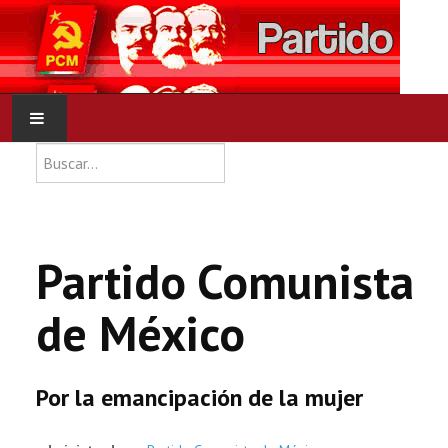
Type 2 or more characters for res
Buscar
INICIO
PCM
Partido Comunista
NOTICIAS
de México
DOCUMENTOS
Por la emancipación de la mujer