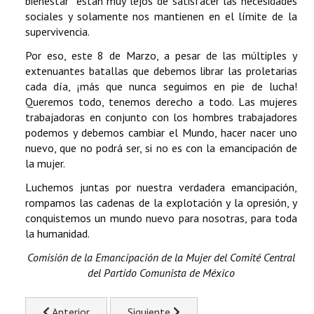
bienestar” están muy lejos de satisfacer las necesidades
sociales y solamente nos mantienen en el límite de la
supervivencia.
Por eso, este 8 de Marzo, a pesar de las múltiples y
extenuantes batallas que debemos librar las proletarias
cada día, ¡más que nunca seguimos en pie de lucha!
Queremos todo, tenemos derecho a todo. Las mujeres
trabajadoras en conjunto con los hombres trabajadores
podemos y debemos cambiar el Mundo, hacer nacer uno
nuevo, que no podrá ser, si no es con la emancipación de
la mujer.
Luchemos juntas por nuestra verdadera emancipación,
rompamos las cadenas de la explotación y la opresión, y
conquistemos un mundo nuevo para nosotras, para toda
la humanidad.
Comisión de la Emancipación de la Mujer del Comité Central
del Partido Comunista de México
Artículo anterior: Sobre Teuchitlán
Artículo siguiente: 30 aniversario de la
Anterior
Siguiente