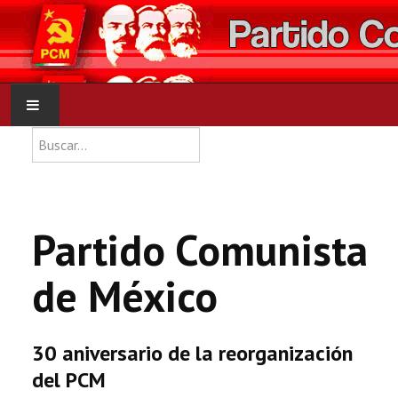
Type 2 or more characters for res
Buscar
INICIO
PCM
Partido Comunista
NOTICIAS
de México
DOCUMENTOS
30 aniversario de la reorganización
del PCM