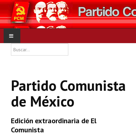
Type 2 or more characters for res
Buscar
INICIO
PCM
Partido Comunista
NOTICIAS
de México
DOCUMENTOS
Edición extraordinaria de El
Comunista