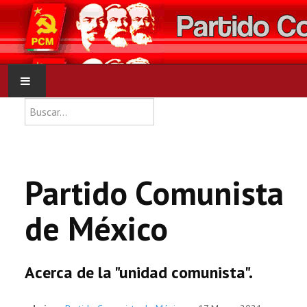
Type 2 or more characters for res
Buscar
INICIO
PCM
Partido Comunista
NOTICIAS
de México
DOCUMENTOS
Acerca de la "unidad comunista".