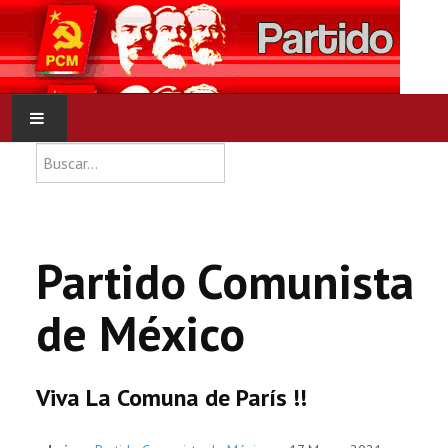
Type 2 or more characters for res
Buscar
INICIO
PCM
Partido Comunista
NOTICIAS
de México
DOCUMENTOS
Viva La Comuna de París !!