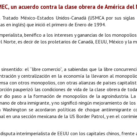
MEC, un acuerdo contra la clase obrera de América del
l Tratado México-Estados Unidos-Canadá (USMCA por sus siglas e
s en inglés) que inició el primero de Enero de 1994.
perialista, benéfico a los intereses y ganancias de los monopolios 
el Norte, es decir de los proletarios de Canadá, EEUU, México y la 
sinsentido: el “libre comercio”, a sabiendas que la libre concurrenci
ntración y centralización en la economía la llevaron al monopoli
tensa con otros monopolios, con otras alianzas de países capitalis
rción pauperizó las condiciones de vida de la clase obrera de toda 
gar dio paso a la formación de monopolios de la agroindustria. La
mano de obra inmigrante, y no significó ningún mejoramiento de los 
n Washington se acordaron políticas de choque antiinmigrante
onal en una sección mexicana de la US Border Patrol, y en el corrim
isputa interimperialista de EEUU con los capitales chinos, frente a