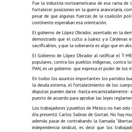
Fue la industria norteamericana de esa rama de la
fortalecer posiciones en la guerra arancelaria, co
pesar de que algunas fuerzas de la coalición pol
continente esperaban esa orientación.
El gobierno de López Obrador, asentado en la dema
demostrado que el culto a Juárez y a Cárdenas es
sacrificables, y que la soberanía es algo que en ab
El Gobierno de López Obrador al ratificar el T-ME
populares, contra los pueblos indigenas, contra lo
PAN, es un gobierno que expresa el poder de los 
En todos los asuntos importantes los partidos bu
la deuda externa, el fortalecimiento de los cuerpo
disputas pueden darse -hasta encarnizadamente- en
puesto de acuerdo para aprobar las leyes reglamen
Los trabajadores y pueblos de México no han sido 
día presentó Carlos Salinas de Gortari. No hay m
además pasar de contrabando la llamada “libertad 
independencia sindical, es decir que los trabaj