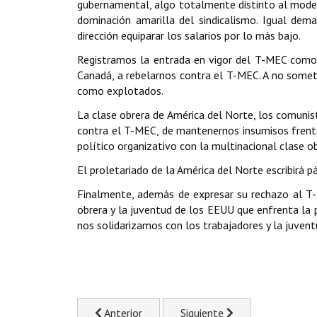
gubernamental, algo totalmente distinto al modelo
dominación amarilla del sindicalismo. Igual dem
dirección equiparar los salarios por lo más bajo.
Registramos la entrada en vigor del T-MEC como 
Canadá, a rebelarnos contra el T-MEC. A no somete
como explotados.
La clase obrera de América del Norte, los comunis
contra el T-MEC, de mantenernos insumisos frente 
político organizativo con la multinacional clase o
El proletariado de la América del Norte escribirá p
Finalmente, además de expresar su rechazo al T-
obrera y la juventud de los EEUU que enfrenta la p
nos solidarizamos con los trabajadores y la juven
Artículo anterior: Nueva normalidad, misma ex
Artículo siguiente: Al capita
Anterior
Siguiente