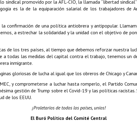
 sindical promovido por la AFL-CIO, la llamada “libertad sindical” 
agogia es la de la equiparación salarial de los trabajadores d
la confirmación de una política antiobrera y antipopular. Llamam
rnos, a estrechar la solidaridad y la unidad con el objetivo de pon
tas de los tres países, al tiempo que debemos reforzar nuestra luc
a todas las medidas del capital contra el trabajo, tenemos un debe
brera inmigrante.
áginas gloriosas de lucha al igual que los obreros de Chicago y Cana
MEC, y comprometerse a luchar hasta romperlo, el Partido Comunis
ésima gestión de Trump sobre el Covid-19 y las políticas racistas.
tud de los EEUU.
¡Proletarios de todos los países, uníos!
El Buró Político del Comité Central
plotación, miseria y muerte
lismo no le importa la vida de los trabajadores