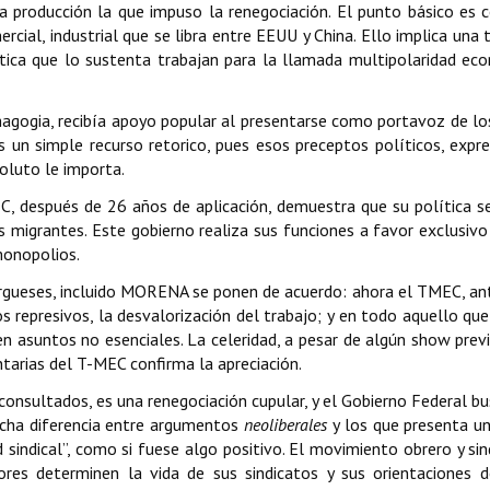
 producción la que impuso la renegociación. El punto básico es c
mercial, industrial que se libra entre EEUU y China. Ello implica un
ítica que lo sustenta trabajan para la llamada multipolaridad ec
gogia, recibía apoyo popular al presentarse como portavoz de los
 un simple recurso retorico, pues esos preceptos políticos, expre
soluto le importa.
C, después de 26 años de aplicación, demuestra que su política se 
s migrantes. Este gobierno realiza sus funciones a favor exclusivo 
monopolios.
rgueses, incluido MORENA se ponen de acuerdo: ahora el TMEC, an
s represivos, la desvalorización del trabajo; y en todo aquello que 
 asuntos no esenciales. La celeridad, a pesar de algún show previ
tarias del T-MEC confirma la apreciación.
consultados, es una renegociación cupular, y el Gobierno Federal bu
ucha diferencia entre argumentos
neoliberales
y los que presenta un
sindical”, como si fuese algo positivo. El movimiento obrero y sind
adores determinen la vida de sus sindicatos y sus orientaciones 