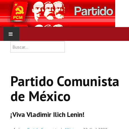
Type 2 or more characters for res
Buscar
INICIO
PCM
Partido Comunista
NOTICIAS
de México
DOCUMENTOS
¡Viva Vladimir Ilich Lenin!