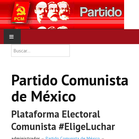
Type 2 or more characters for res
Buscar
INICIO
PCM
Partido Comunista
NOTICIAS
de México
DOCUMENTOS
Plataforma Electoral
Comunista #EligeLuchar
administrador
Partido Comunista de México