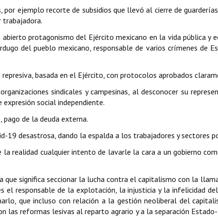
, por ejemplo recorte de subsidios que llevó al cierre de guardería
r trabajadora.
un abierto protagonismo del Ejército mexicano en la vida pública y
erdugo del pueblo mexicano, responsable de varios crímenes de Est
a represiva, basada en el Ejército, con protocolos aprobados claram
s organizaciones sindicales y campesinas, al desconocer su represen
 expresión social independiente.
, pago de la deuda externa.
id-19 desastrosa, dando la espalda a los trabajadores y sectores p
 la realidad cualquier intento de lavarle la cara a un gobierno com
a que significa seccionar la lucha contra el capitalismo con la llam
 el responsable de la explotación, la injusticia y la infelicidad de
arlo, que incluso con relación a la gestión neoliberal del capita
eron las reformas lesivas al reparto agrario y a la separación Estad