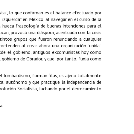
sta”, lo que confirman es el balance efectuado por
izquierda” en México, al navegar en el curso de la
a hueca fraseología de buenas intenciones para el
can, provocó una diáspora, acentuada con la crisis
stintos grupos que fueron renunciando a cualquier
 pretenden al crear ahora una organización “unida”
esde el gobierno, antiguos excomunistas hoy como
l gobierno de Obrador, y que, por tanto, funja como
del lombardismo, forman filas, es ajeno totalmente
sta, autónomo y que practique la independencia de
volución Socialista, luchando por el derrocamiento
a.