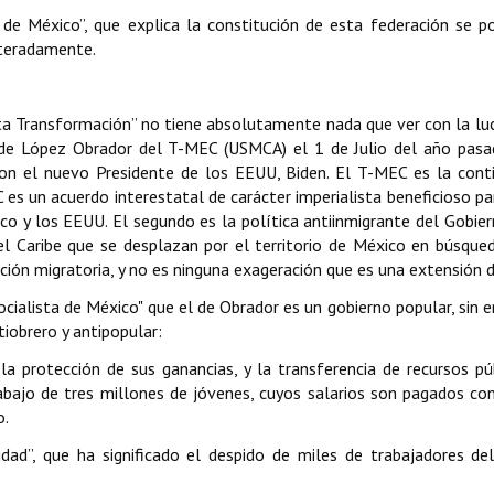
 de México”, que explica la constitución de esta federación se p
iteradamente.
 Transformación” no tiene absolutamente nada que ver con la luch
no de López Obrador del T-MEC (USMCA) el 1 de Julio del año pasa
, con el nuevo Presidente de los EEUU, Biden. El T-MEC es la con
s un acuerdo interestatal de carácter imperialista beneficioso pa
ico y los EEUU. El segundo es la política antiinmigrante del Gobie
el Caribe que se desplazan por el territorio de México en búsque
ión migratoria, y no es ninguna exageración que es una extensión 
cialista de México" que el de Obrador es un gobierno popular, sin 
iobrero y antipopular:
a protección de sus ganancias, y la transferencia de recursos pú
bajo de tres millones de jóvenes, cuyos salarios son pagados co
o.
dad”, que ha significado el despido de miles de trabajadores del