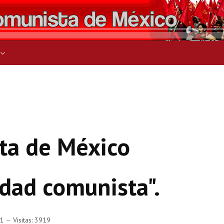
ers for results.
ta de México
idad comunista".
21
Visitas: 3919