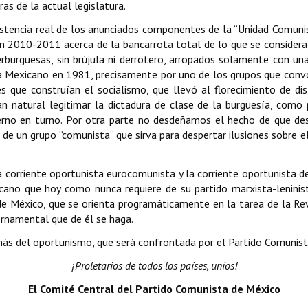
s de la actual legislatura.
xistencia real de los anunciados componentes de la “Unidad Comuni
 2010-2011 acerca de la bancarrota total de lo que se considera “
rburguesas, sin brújula ni derrotero, arropados solamente con un
ta Mexicano en 1981, precisamente por uno de los grupos que convo
s que construían el socialismo, que llevó al florecimiento de di
ran natural legitimar la dictadura de clase de la burguesía, como
bierno en turno. Por otra parte no desdeñamos el hecho de que d
n de un grupo “comunista” que sirva para despertar ilusiones sobre e
la corriente oportunista eurocomunista y la corriente oportunista 
xicano que hoy como nunca requiere de su partido marxista-lenini
a de México, que se orienta programáticamente en la tarea de la Re
ernamental que de él se haga.
más del oportunismo, que será confrontada por el Partido Comunist
¡Proletarios de todos los países, uníos!
El Comité Central del Partido Comunista de México