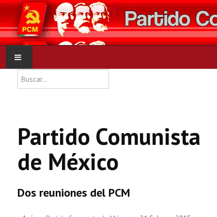
Type 2 or more characters for res
Buscar
INICIO
PCM
Partido Comunista
NOTICIAS
de México
DOCUMENTOS
Dos reuniones del PCM