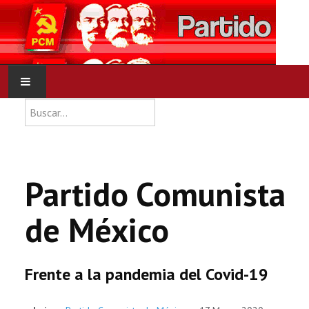
Type 2 or more characters for res
Buscar
INICIO
PCM
Partido Comunista
NOTICIAS
de México
DOCUMENTOS
Frente a la pandemia del Covid-19