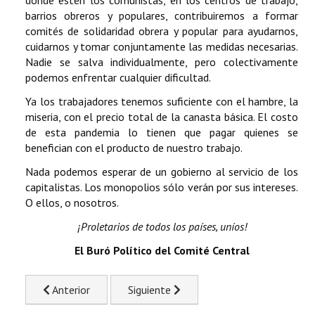
barrios obreros y populares, contribuiremos a formar
comités de solidaridad obrera y popular para ayudarnos,
cuidarnos y tomar conjuntamente las medidas necesarias.
Nadie se salva individualmente, pero colectivamente
podemos enfrentar cualquier dificultad.
Ya los trabajadores tenemos suficiente con el hambre, la
miseria, con el precio total de la canasta básica. El costo
de esta pandemia lo tienen que pagar quienes se
benefician con el producto de nuestro trabajo.
Nada podemos esperar de un gobierno al servicio de los
capitalistas. Los monopolios sólo verán por sus intereses.
O ellos, o nosotros.
¡Proletarios de todos los países, uníos!
El Buró Político del Comité Central
Artículo anterior: Comunicado del Comité Regional del PC
Artículo siguiente: Saludo del PCM a la
Anterior
Siguiente