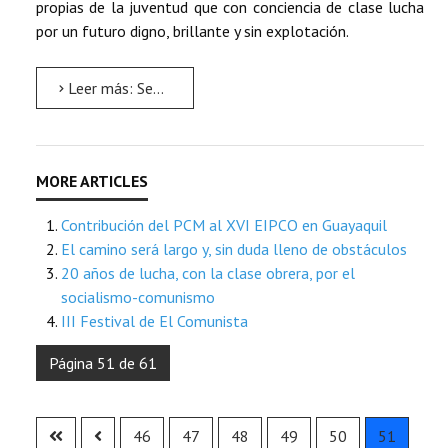
propias de la juventud que con conciencia de clase lucha
por un futuro digno, brillante y sin explotación.
Leer más: Sectores que antaño se mantenía en la sumisión, ahora encuentran un camino, un rumbo hacía la...
Contribución del PCM al XVI EIPCO en Guayaquil
El camino será largo y, sin duda lleno de obstáculos
20 años de lucha, con la clase obrera, por el
socialismo-comunismo
III Festival de El Comunista
Página 51 de 61
46
47
48
49
50
51