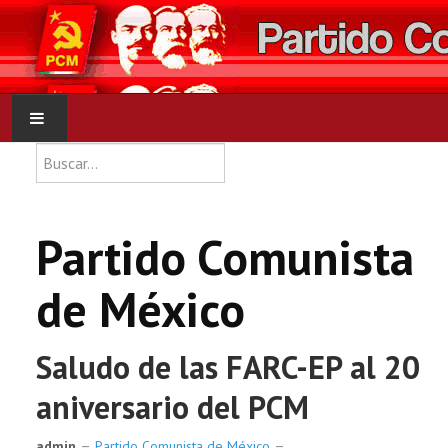
Type 2 or more characters for res
Buscar
INICIO
PCM
Partido Comunista
NOTICIAS
de México
DOCUMENTOS
Saludo de las FARC-EP al 20
aniversario del PCM
admin
Partido Comunista de México